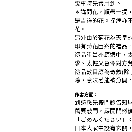
喪事時先會用到。
＊講開花，順帶一提
是吉祥的花。探病亦
花。
另外由於菊花為天皇
印有菊花圖案的禮品
禮品重量亦應適中，
求、太輕又會令對方
禮品數目應為奇數(除
除，意味著能被分開
作客方面：
到訪應先按門鈴告知
萬要敲門，應開門然
「ごめんください」
日本人家中設有玄關