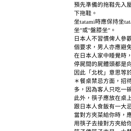
預先準備的拖鞋先入屋就
下拖鞋。
坐tatami時應保持坐t
坐"或"盤膝坐"。
日本人不習慣俾人參
個要求，男人亦應避
在日本人家中睡覺時
停屍間的屍體頭都是
因此「北枕」意思等
＊餐桌禁忌方面，招
多，因為客人只吃一
此外，筷子應放在桌
跟日本人食飯有一大
當對方夾菜給你時，
用筷子去接對方夾給