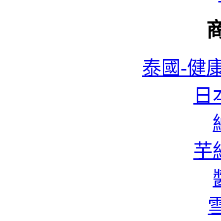
泰國-健康
日本
芋絲
雪