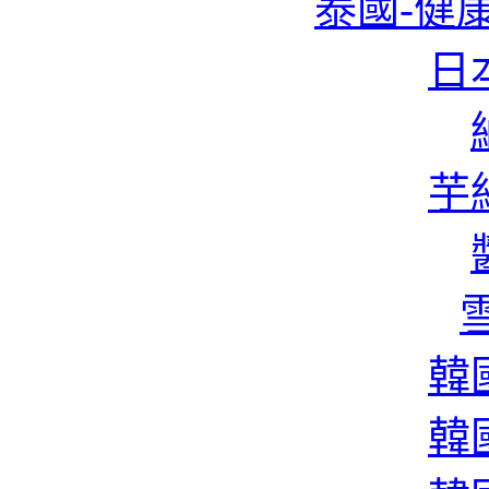
泰國-健康
日本
芋絲
雪
韓國
韓國