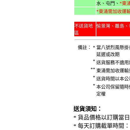
水、屯門、
*東
*東
涌需加收運
...
不送貨地
愉景灣、離島、
區
備註： *
當八號烈風懸掛
延遲或改期
*
送貨服務不適用
**
東涌需加收運輸費
*
送貨時間以本公
*
本公司保留隨時
定權
送貨須知：
* 貨品價格以訂購當
* 每天訂購截單時間：每