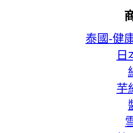
泰國-健康
日本
芋絲
雪