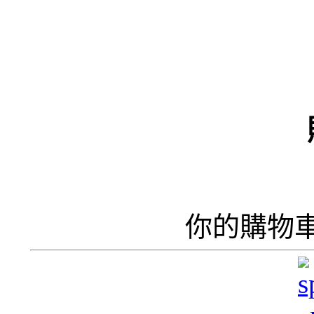
（
井
井
你的購物
呢
香