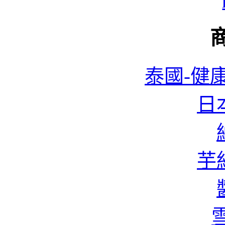
泰國-健康
日本
蜆
芋絲
香
雪