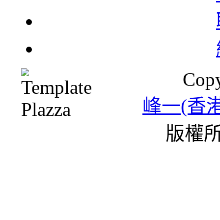
北
Copy
一
峰一(香
版權所
雪
條