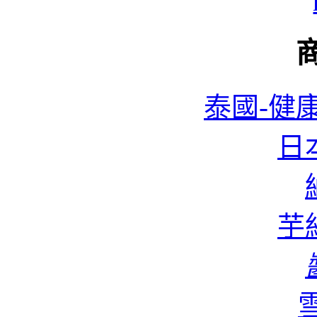
泰國-健康
日本
蜆
芋絲
香
雪