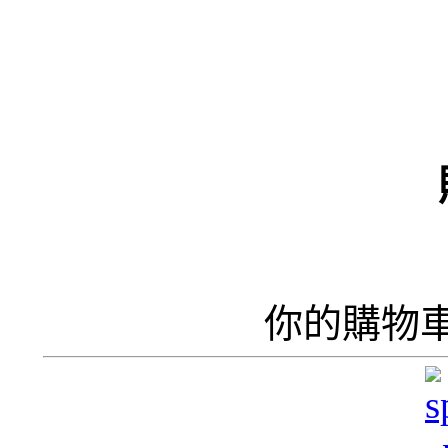
（
井
井
你的購物
呢
香