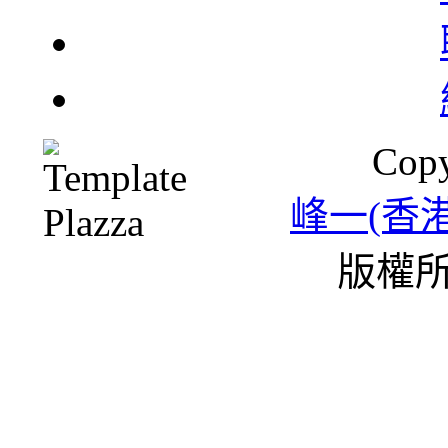
北
Copy
一
峰一(香
版權所
雪
條