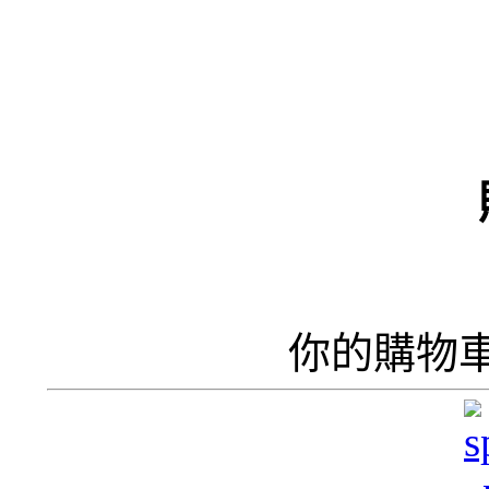
（
井
井
你的購物
呢
香