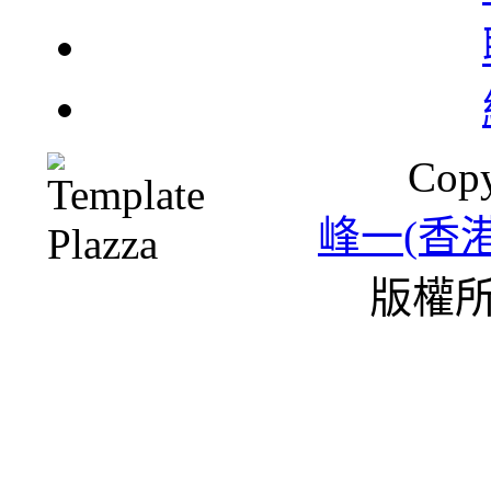
北
Copy
一
峰一(香
版權所
雪
條