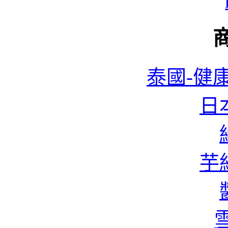
泰國-健康
日本
蜆
芋絲
香
雪