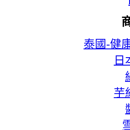
泰國-健康
日本
蜆
芋絲
香
雪