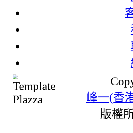
北
一
Copy
雪
峰一(香
版權所
條