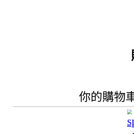
（
井
井
你的購物
呢
香