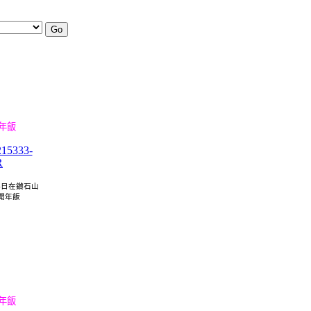
開年飯
24日在鑽石山
開年飯
團年飯