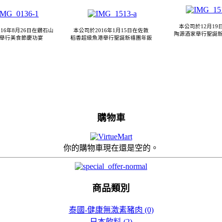
本公司於12月19
16年8月26日在鑽石山
本公司於2016年1月15日在佐敦
陶源酒家
舉行聖誕
舉行美食節慶功宴
稻香超級魚港
舉行聖誕新禧團年飯
購物車
你的購物車現在還是空的。
商品類別
泰國-健康無激素豬肉 (0)
日本飲料 (2)