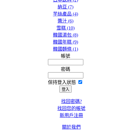
納豆 (7)
芋絲產品 (4)
醬汁 (6)
雪糕 (10)
韓國湯包 (8)
韓國年糕 (9)
韓國麵條 (1)
帳號
密碼
保持登入狀態
找回密碼?
找回您的帳號
新用戶注冊
關於我們