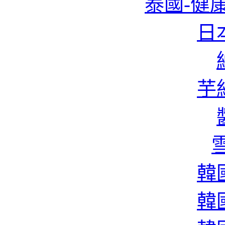
泰國-健康
日本
芋絲
雪
韓國
韓國