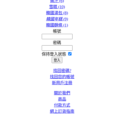
醬汁 (6)
雪糕 (10)
$31.00
韓國湯包 (8)
香辣明太鱈魚湯
(400g) KCF041
韓國年糕 (9)
韓國麵條 (1)
帳號
$31.00
韓國醬油牛肉
密碼
KCF017
保持登入狀態
$30.00
蜆肉大醬湯 (350g)
找回密碼?
KCF008
找回您的帳號
新用戶注冊
$21.00
香辣鱈魚湯 (400g)
關於我們
KCF004
商品
付款方式
網上訂貨指南
$31.00