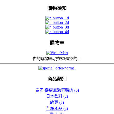
購物須知
$10.00
白熊雜果紅豆雪條
（出口用） T4179
$10.00
購物車
井村屋 宇治綠茶紅豆
夾心餅 T3584
你的購物車現在還是空的。
$20.00
井村屋 大納言紅豆雲
商品類別
呢拿夾心餅 T3583
泰國-健康無激素豬肉 (0)
$20.00
日本飲料 (2)
香辣魚子湯 (400g)
納豆 (7)
KCF042
芋絲產品 (4)