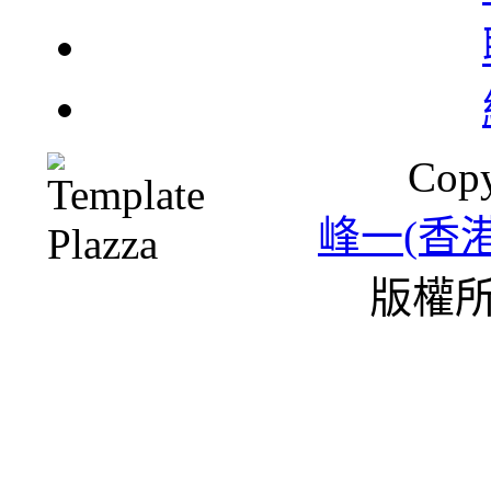
北
Copy
一
峰一(香
版權所
雪
條