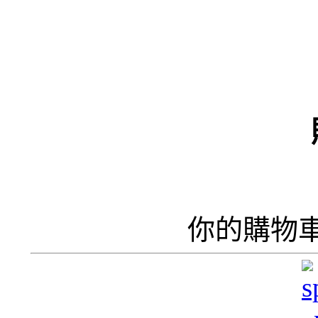
（
井
井
你的購物
呢
香