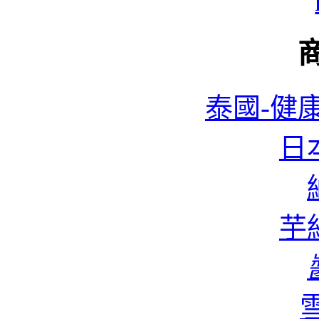
泰國-健康
日本
蜆
芋絲
香
雪