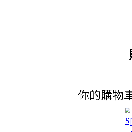
（
井
井
你的購物
呢
香