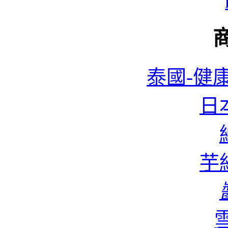
泰國-健康
日本
蜆
芋絲
香
雪