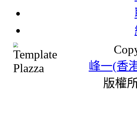
北
Copy
一
峰一(香
版權所
雪
條