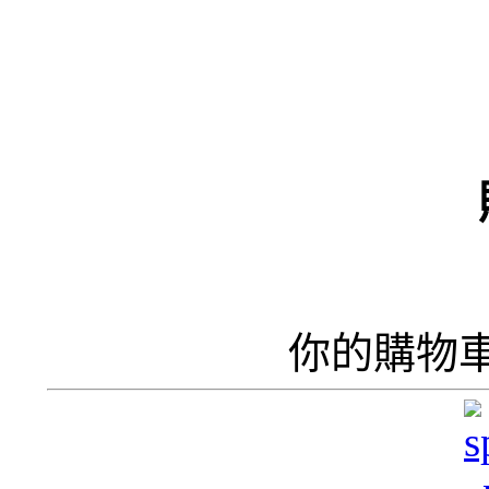
（
井
井
你的購物
呢
香