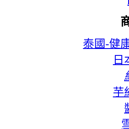
泰國-健康
日本
蜆
芋絲
香
雪