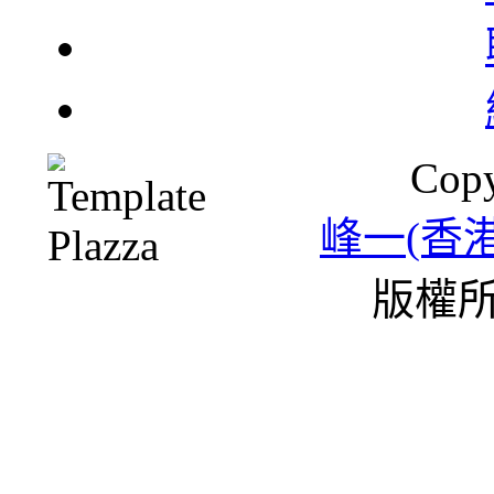
北
Copy
一
峰一(香
版權所
雪
條