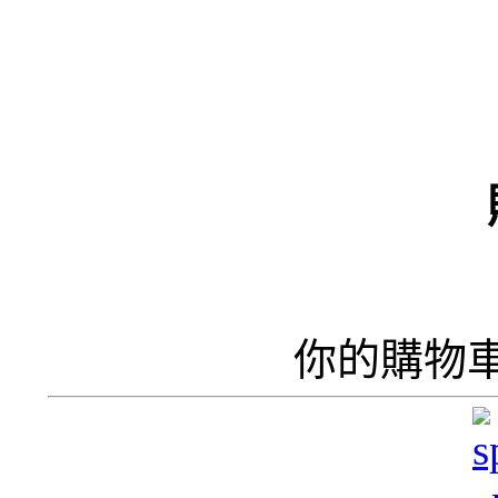
（
井
井
你的購物
呢
香