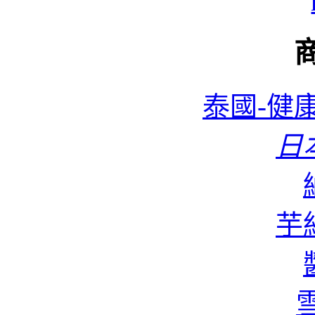
泰國-健康
日本
蜆
芋絲
香
雪