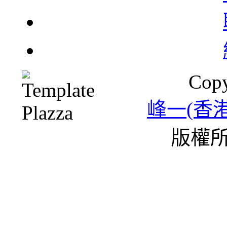
北
Copy
一
峰一(香
版權所
雪
條