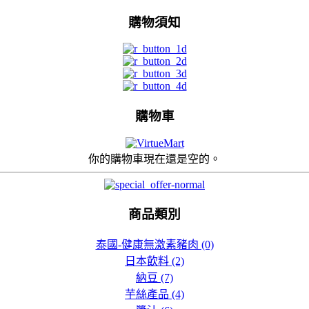
購物須知
$10.00
白熊雜果紅豆雪條
（出口用） T4179
$10.00
購物車
井村屋 宇治綠茶紅豆
夾心餅 T3584
你的購物車現在還是空的。
$20.00
井村屋 大納言紅豆雲
商品類別
呢拿夾心餅 T3583
泰國-健康無激素豬肉 (0)
$20.00
日本飲料 (2)
香辣魚子湯 (400g)
納豆 (7)
KCF042
芋絲產品 (4)