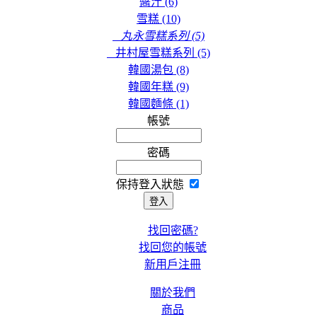
醬汁 (6)
雪糕 (10)
$31.00
丸永雪糕系列 (5)
香辣明太鱈魚湯
(400g) KCF041
井村屋雪糕系列 (5)
韓國湯包 (8)
韓國年糕 (9)
$31.00
韓國麵條 (1)
韓國醬油牛肉
帳號
KCF017
密碼
$30.00
蜆肉大醬湯 (350g)
保持登入狀態
KCF008
找回密碼?
$21.00
找回您的帳號
香辣鱈魚湯 (400g)
新用戶注冊
KCF004
關於我們
商品
$31.00