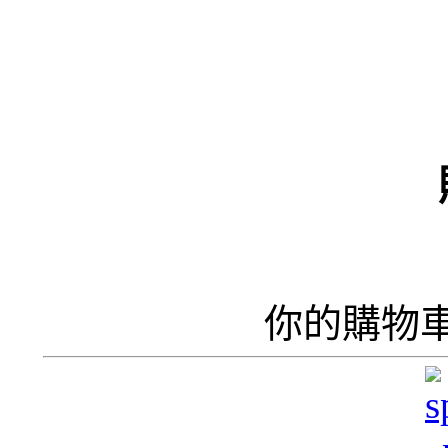
（
井
井
你的購物
呢
香