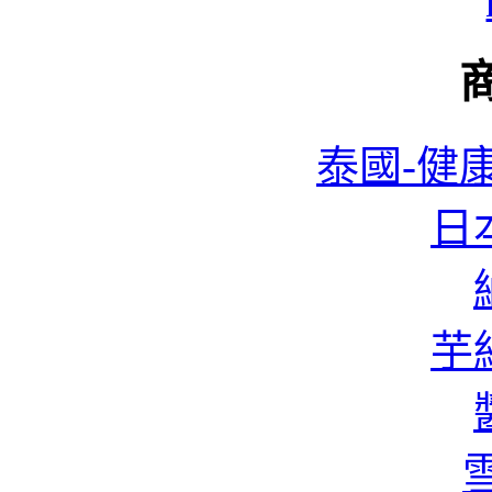
泰國-健康
日本
蜆
芋絲
香
雪