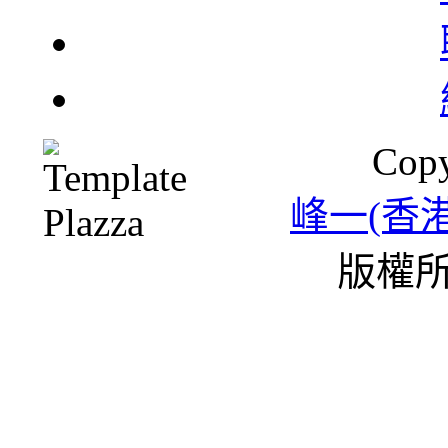
北
Copy
一
峰一(香
版權所
雪
條