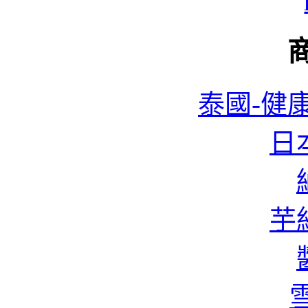
泰國-健康
日本
蜆
芋絲
香
雪