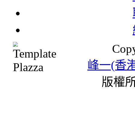
北
Copy
一
峰一(香
版權所
雪
條