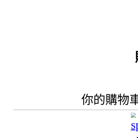
（
井
井
你的購物
呢
香