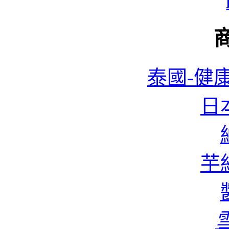
泰國-健康
日本
蜆
芋絲
香
雪