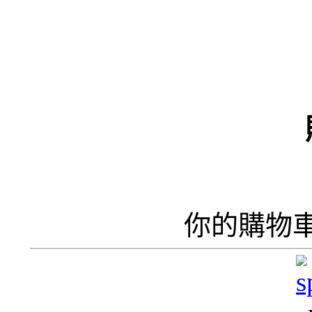
（
井
井
你的購物
呢
香