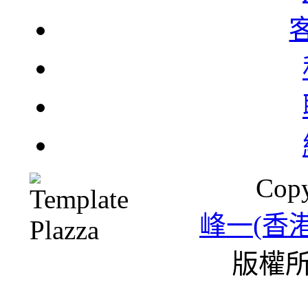
北
一
Copy
雪
峰一(香
版權所
條